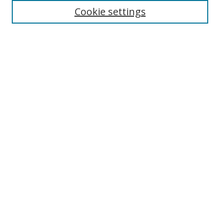
Editorial Board
Cookie settings
Guidelines for Authors
Call for Papers
Submit Article
Most Popular Papers
Receive Email Notices or RSS
Select an issue:
Search
Enter search terms: