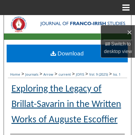
Menu
Home
Search
×
Browse Collections
Switch to
My Account
desktop
view
Download
About
>
>
>
>
>
>
Home
Journals
Arrow
current
JOFIS
Vol. 9 (2025)
Iss. 1
Digital Commons Network™
Exploring the Legacy of
Brillat-Savarin in the Written
Works of Auguste Escoffier