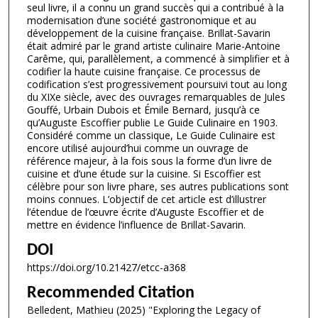
seul livre, il a connu un grand succès qui a contribué à la
modernisation d’une société gastronomique et au
développement de la cuisine française. Brillat-Savarin
était admiré par le grand artiste culinaire Marie-Antoine
Carême, qui, parallèlement, a commencé à simplifier et à
codifier la haute cuisine française. Ce processus de
codification s’est progressivement poursuivi tout au long
du XIXe siècle, avec des ouvrages remarquables de Jules
Gouffé, Urbain Dubois et Émile Bernard, jusqu’à ce
qu’Auguste Escoffier publie Le Guide Culinaire en 1903.
Considéré comme un classique, Le Guide Culinaire est
encore utilisé aujourd’hui comme un ouvrage de
référence majeur, à la fois sous la forme d’un livre de
cuisine et d’une étude sur la cuisine. Si Escoffier est
célèbre pour son livre phare, ses autres publications sont
moins connues. L’objectif de cet article est d’illustrer
l’étendue de l’œuvre écrite d’Auguste Escoffier et de
mettre en évidence l’influence de Brillat-Savarin.
DOI
https://doi.org/10.21427/etcc-a368
Recommended Citation
Belledent, Mathieu (2025) "Exploring the Legacy of