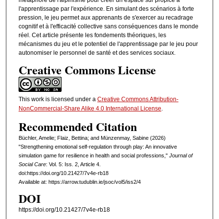
l'apprentissage par l'expérience. En simulant des scénarios à forte
pression, le jeu permet aux apprenants de s'exercer au recadrage
cognitif et à l'efficacité collective sans conséquences dans le monde
réel. Cet article présente les fondements théoriques, les
mécanismes du jeu et le potentiel de l'apprentissage par le jeu pour
autonomiser le personnel de santé et des services sociaux.
Creative Commons License
This work is licensed under a
Creative Commons Attribution-
NonCommercial-Share Alike 4.0 International License
.
Recommended Citation
Büchler, Amelie; Flaiz, Bettina; and Münzenmay, Sabine (2026)
"Strengthening emotional self-regulation through play: An innovative
simulation game for resilience in health and social professions,"
Journal of
Social Care
: Vol. 5: Iss. 2, Article 4.
doi:https://doi.org/10.21427/7v4e-rb18
Available at: https://arrow.tudublin.ie/jsoc/vol5/iss2/4
DOI
https://doi.org/10.21427/7v4e-rb18