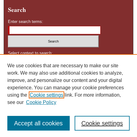
Search
Enter search terms:
Select context to search:
We use cookies that are necessary to make our site
work. We may also use additional cookies to analyze,
Advanced Search
improve, and personalize our content and your digital
experience. You can manage your cookie preferences
using the
Cookie settings
link. For more information,
see our
Cookie Policy
Accept all cookies
Cookie settings