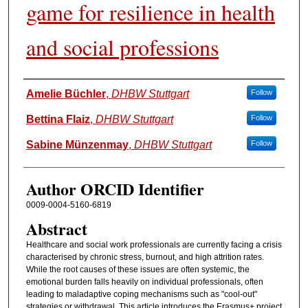
game for resilience in health
and social professions
Authors
Amelie Büchler
,
DHBW Stuttgart
Follow
Bettina Flaiz
,
DHBW Stuttgart
Follow
Sabine Münzenmay
,
DHBW Stuttgart
Follow
Author ORCID Identifier
0009-0004-5160-6819
Abstract
Healthcare and social work professionals are currently facing a crisis
characterised by chronic stress, burnout, and high attrition rates.
While the root causes of these issues are often systemic, the
emotional burden falls heavily on individual professionals, often
leading to maladaptive coping mechanisms such as "cool-out"
strategies or withdrawal. This article introduces the Erasmus+ project