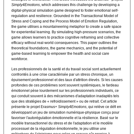
Simply4Emotions
, which addresses this challenge by developing a
digital-physical simulation game designed to foster emotional self-
regulation and resilience. Grounded in the Transactional Model of
Stress and Coping and the Process Model of Emotion Regulation,
the game utilises a mountaineering metaphor to create a safe space
for experiential learning. By simulating high-pressure scenarios, the
game allows learners to practice cognitive reframing and collective
efficacy without real-world consequences. This paper outlines the
theoretical foundations, the game mechanics, and the potential of
game-based learning to empower the health and social care
workforce.
Les professionnels de la santé et du travail social sont actuellement
confrontés à une crise caractérisée par un stress chronique, un
épuisement professionnel et des taux d'attrition élevés. Si les causes
profondes de ces problèmes sont souvent systémiques, le fardeau
émotionnel pèse lourdement sur les professionnels individuels, ce
qui conduit souvent à des mécanismes d'adaptation inadaptés tels
que des stratégies de « refroidissement » ou de retrait. Cet article
présente le projet Erasmus+
Simply4Emotions
, qui relève ce défi en
développant un jeu de simulation numérique-physique conçu pour
favoriser l'autorégulation émotionnelle et la résilience. Basé sur le
modèle transactionnel du stress et de l'adaptation et le modèle
processuel de la régulation émotionnelle, le jeu utilise une
métaphore de l'alpinisme pour créer un espace sûr propice à